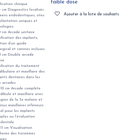
faible dose
ication clinique
5 cm Diagnostics localisés
Ajouter à la liste de souhaits
mens endodontiques, sites
plantation uniques et
ologies.
9 cm Arcade unitaire
ification des implants,
tion d’un guide
urgical et canines incluses
 8 cm Double arcade
use
ification du traitement
ibulaire et maxillaire des
ants dentaires dans les
x arcades
x 10 cm Arcade complète
ibule et maxillaire avec
égion de la 3e molaire et
sinus maxillaires inférieurs
éal pour les implants
iples ou l’évaluation
odontale
 11 cm Visualisation
iorée des troisièmes
ires