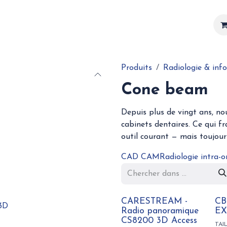
Matériel
Services
Actualités
Réalisations
Produits
Radiologie & inf
Cone beam
Depuis plus de vingt ans, no
cabinets dentaires. Ce qui fr
outil courant — mais toujou
CAD CAM
Radiologie intra-o
CARESTREAM -
CB
 3D
Radio panoramique
E
CS8200 3D Access
TAI