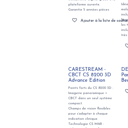
Idéa
plateforme ouverte.
mola
Garantie 5 années pièces
incl
larg
Ajouter à la liste de souhai
les 
incl
très
CARESTREAM -
DE
CBCT CS 8200 3D
Pa
Advance Edition
Be
Points forts du CS 8200 3D :
Imagerie panoramique +
CBCT dans un seul système
compact.
Champs de vision flexibles
pour s’adapter à chaque
indication clinique.
Technologie CS MAR :