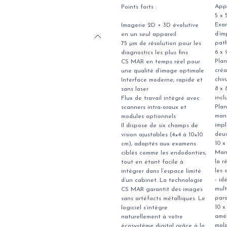
Appl
Points forts :
5 x 
Exa
Imagerie 2D + 3D évolutive
d’im
en un seul appareil
path
75 µm de résolution pour les
6 x 
diagnostics les plus fins
Plan
CS MAR en temps réel pour
créa
une qualité d’image optimale
chir
Interface moderne, rapide et
8 x
sans laser
incl
Flux de travail intégré avec
Plan
scanners intra-oraux et
mand
modules optionnels
impl
Il dispose de six champs de
deu
vision ajustables (4×4 à 10×10
10 
cm), adaptés aux examens
Mand
ciblés comme les endodonties,
la r
tout en étant facile à
les 
intégrer dans l’espace limité
- id
d’un cabinet. La technologie
mult
CS MAR garantit des images
par
sans artéfacts métalliques. Le
10 x
logiciel s’intègre
amél
naturellement à votre
mola
écosystème digital grâce à la