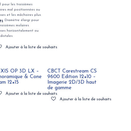
l pour les troisièmes
ires mal positionnées ou
uses et les mâchoires plus
es. Diamètre élargi pour
ts
troisièmes molaires
uses horizontalement ou
 distales
Ajouter à la liste de souhaits
XIS OP 3D LX –
CBCT Carestream CS
noramique & Cone
9600 Edition 12×10 –
am 12×15
Imagerie 2D/3D haut
de gamme
Ajouter à la liste de souhaits
Ajouter à la liste de souhaits