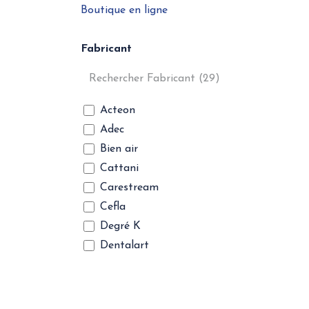
Boutique en ligne
Fabricant
Acteon
Adec
Bien air
Cattani
Carestream
Cefla
Degré K
Dentalart
Dentsply Sirona
Dexis
Dürr Dental