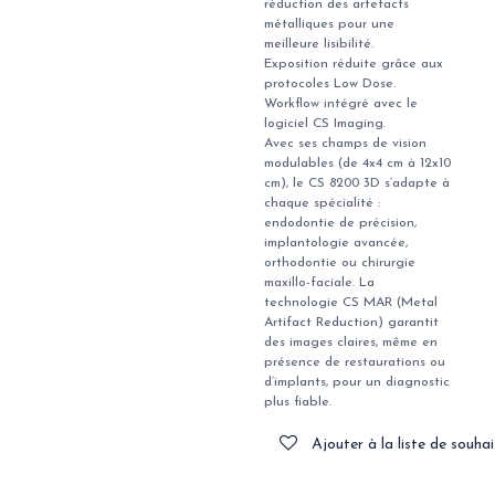
réduction des artefacts
métalliques pour une
meilleure lisibilité.
Exposition réduite grâce aux
protocoles Low Dose.
Workflow intégré avec le
logiciel CS Imaging.
Avec ses champs de vision
modulables (de 4x4 cm à 12x10
cm), le CS 8200 3D s’adapte à
chaque spécialité :
endodontie de précision,
implantologie avancée,
orthodontie ou chirurgie
maxillo-faciale. La
technologie CS MAR (Metal
Artifact Reduction) garantit
des images claires, même en
présence de restaurations ou
d’implants, pour un diagnostic
plus fiable.
Ajouter à la liste de souhai