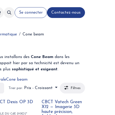
Se connecter
Contactez-nous
ormatique
Cone beam
us installons des
Cone Beam
dans les
appait hier par sa technicité est devenu un
rs plus
sophistiqué et exigeant
.
rale
Cone beam
Prix - Croissant
Trier par:
Filtres
CT Dexis OP 3D
CBCT Vatech Green
X
X12 — Imagerie 3D
haute précision,
LLE DU CdE (HXD)*