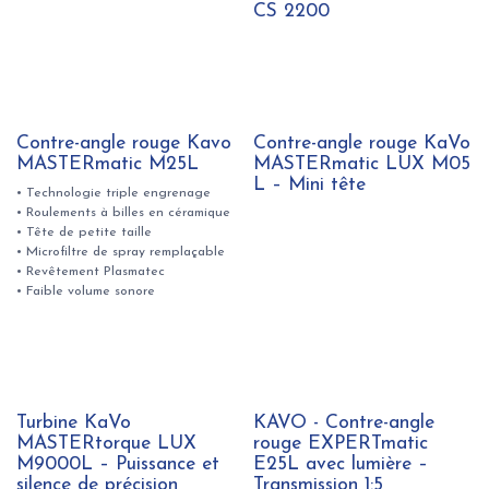
CS 2200
Contre-angle rouge Kavo
Contre-angle rouge KaVo
MASTERmatic M25L
MASTERmatic LUX M05
L – Mini tête
• Technologie triple engrenage
• Roulements à billes en céramique
• Tête de petite taille
• Microfiltre de spray remplaçable
• Revêtement Plasmatec
• Faible volume sonore
Turbine KaVo
KAVO - Contre-angle
MASTERtorque LUX
rouge EXPERTmatic
M9000L – Puissance et
E25L avec lumière –
silence de précision
Transmission 1:5