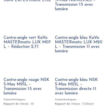
Kavo EXPERTmatic E15L
Ti-Max NANO95LS –
Transmission 1:5 avec
lumière
Contre-angle vert KaVo
Contre-angle bleu KaVo
MASTERmatic LUX M07
MASTERmatic LUX M20
L – Réduction 2,7:1
L – Transmission 1:1 avec
lumière
Contre-angle rouge NSK
Contre-angle bleu NSK
S-Max M95L –
S-Max M25L –
Transmission 1:5 avec
Transmission directe 1:1
lumière
avec lumière
Caractéristiques :
Caractéristiques :
Rapport de vitesse : 1:5
Rapport de vitesse : 1:1 Direct