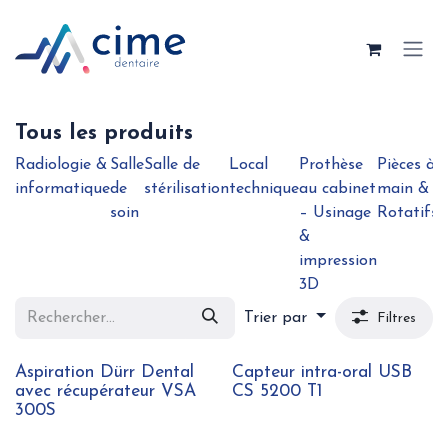
Se rendre au contenu
Tous les produits
Radiologie &
Salle
Salle de
Local
Prothèse
Pièces à
B
informatique
de
stérilisation
technique
au cabinet
main &
e
soin
– Usinage
Rotatifs
&
impression
3D
Trier par
Filtres
Aspiration Dürr Dental
Capteur intra-oral USB
avec récupérateur VSA
CS 5200 T1
300S