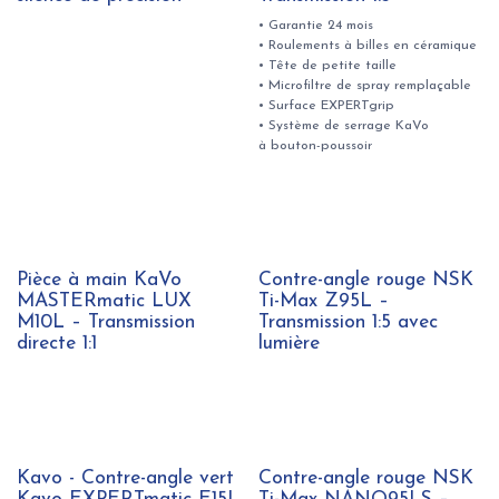
• Garantie 24 mois
• Roulements à billes en céramique
• Tête de petite taille
• Microfiltre de spray remplaçable
• Surface EXPERTgrip
• Système de serrage KaVo
à bouton-poussoir
Pièce à main KaVo
Contre-angle rouge NSK
MASTERmatic LUX
Ti-Max Z95L –
M10L – Transmission
Transmission 1:5 avec
directe 1:1
lumière
Kavo - Contre-angle vert
Contre-angle rouge NSK