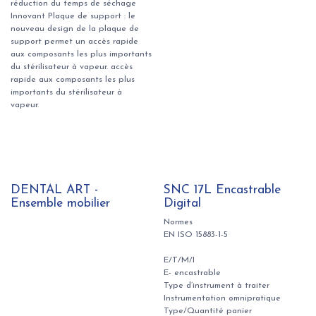
réduction du temps de séchage
Innovant Plaque de support : le
nouveau design de la plaque de
support permet un accès rapide
aux composants les plus importants
du stérilisateur à vapeur. accès
rapide aux composants les plus
importants du stérilisateur à
vapeur.
DENTAL ART -
SNC 17L Encastrable
Ensemble mobilier
Digital
Normes
EN ISO 15883-1-5
E/T/M/I
E- encastrable
Type d’instrument à traiter
Instrumentation omnipratique
Type/Quantité panier