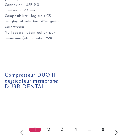
Connexion : USB 2.0
Épaisseur : 7,3 mm
Compatibilité : logiciels CS
Imaging et solutions d’imagerie
Carestream
Nettoyage : désinfection par
immersion (étanchéité IP68)
Compresseur DUO II
dessicateur membrane
DÜRR DENTAL -
1
2
3
4
…
8