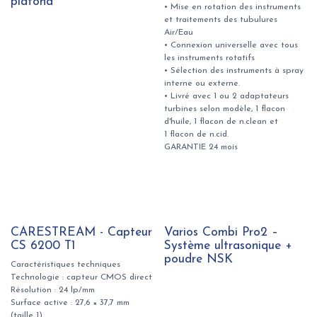
plafond
• Mise en rotation des instruments
et traitements des tubulures
Air/Eau
• Connexion universelle avec tous
les instruments rotatifs
• Sélection des instruments à spray
interne ou externe.
• Livré avec 1 ou 2 adaptateurs
turbines selon modèle, 1 flacon
d'huile, 1 flacon de n.clean et
1 flacon de n.cid.
GARANTIE 24 mois
CARESTREAM - Capteur
Varios Combi Pro2 –
CS 6200 T1
Système ultrasonique +
poudre NSK
Caractéristiques techniques
Technologie : capteur CMOS direct
Résolution : 24 lp/mm
Surface active : 27,6 × 37,7 mm
(taille 1)