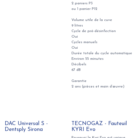
2 paniers P3
ou 1 panier P12
Volume utile de la cuve
9 litres
Cycle de pré-désinfection
Oui
Cycles manuels
Oui
Durée totale du cycle automatique
Environ 55 minutes
Décibels
67 dB
Garantie
2 ans (pièces et main d’œuvre)
DAC Universal S -
TECNOGAZ - Fauteuil
Dentsply Sirona
KYRI Evo
Pourquoi le Kyri Evo est unique