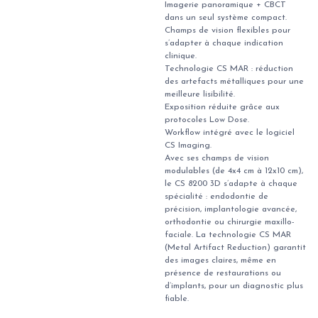
Imagerie panoramique + CBCT
dans un seul système compact.
Champs de vision flexibles pour
s’adapter à chaque indication
clinique.
Technologie CS MAR : réduction
des artefacts métalliques pour une
meilleure lisibilité.
Exposition réduite grâce aux
protocoles Low Dose.
Workflow intégré avec le logiciel
CS Imaging.
Avec ses champs de vision
modulables (de 4x4 cm à 12x10 cm),
le CS 8200 3D s’adapte à chaque
spécialité : endodontie de
précision, implantologie avancée,
orthodontie ou chirurgie maxillo-
faciale. La technologie CS MAR
(Metal Artifact Reduction) garantit
des images claires, même en
présence de restaurations ou
d’implants, pour un diagnostic plus
fiable.