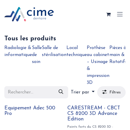
Se rendre au contenu
Tous les produits
Radiologie &
Salle
Salle de
Local
Prothèse
Pièces à
B
informatique
de
stérilisation
technique
au cabinet
main &
e
soin
– Usinage
Rotatifs
&
impression
3D
Trier par
Filtres
Nouveau !
Equipement Adec 500
CARESTREAM - CBCT
Pro
CS 8200 3D Advance
Edition
Points forts du CS 8200 3D :