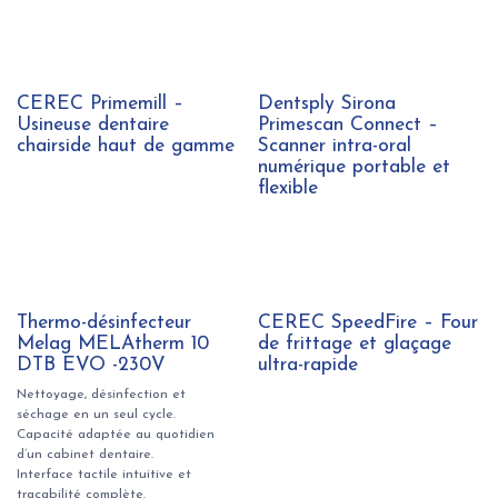
CEREC Primemill –
Dentsply Sirona
Usineuse dentaire
Primescan Connect –
chairside haut de gamme
Scanner intra-oral
numérique portable et
flexible
Thermo-désinfecteur
CEREC SpeedFire – Four
Melag MELAtherm 10
de frittage et glaçage
DTB EVO -230V
ultra-rapide
Nettoyage, désinfection et
séchage en un seul cycle.
Capacité adaptée au quotidien
d’un cabinet dentaire.
Interface tactile intuitive et
traçabilité complète.