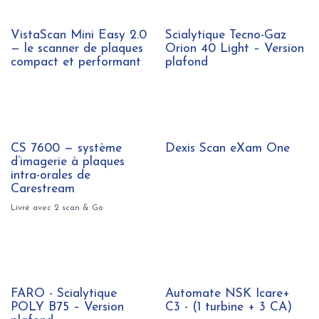
VistaScan Mini Easy 2.0
Scialytique Tecno-Gaz
— le scanner de plaques
Orion 40 Light – Version
compact et performant
plafond
CS 7600 — système
Dexis Scan eXam One
d’imagerie à plaques
intra-orales de
Carestream
Livré avec 2 scan & Go
Nouveau !
FARO - Scialytique
Automate NSK Icare+
POLY B75 – Version
C3 - (1 turbine + 3 CA)