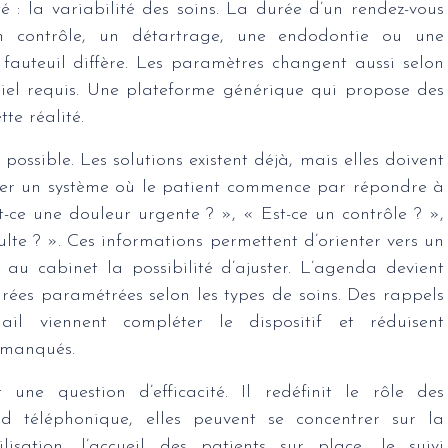
té : la variabilité des soins. La durée d’un rendez-vous
un contrôle, un détartrage, une endodontie ou une
 fauteuil diffère. Les paramètres changent aussi selon
ériel requis. Une plateforme générique qui propose des
te réalité.
 possible. Les solutions existent déjà, mais elles doivent
iner un système où le patient commence par répondre à
t-ce une douleur urgente ? », « Est-ce un contrôle ? »,
lte ? ». Ces informations permettent d’orienter vers un
 au cabinet la possibilité d’ajuster. L’agenda devient
rées paramétrées selon les types de soins. Des rappels
l viennent compléter le dispositif et réduisent
 manqués.
ne question d’efficacité. Il redéfinit le rôle des
rd téléphonique, elles peuvent se concentrer sur la
lisation, l’accueil des patients sur place, le suivi