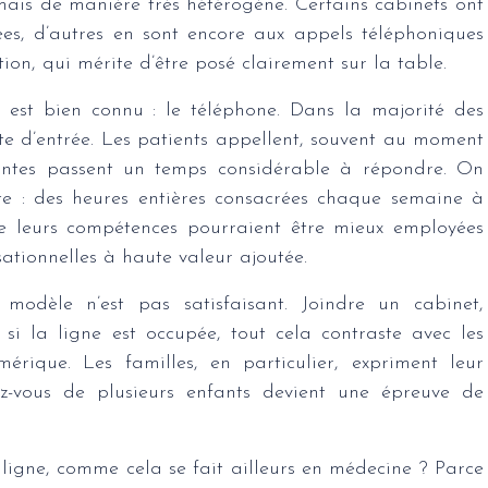
mais de manière très hétérogène. Certains cabinets ont
ées, d’autres en sont encore aux appels téléphoniques
ation, qui mérite d’être posé clairement sur la table.
est bien connu : le téléphone. Dans la majorité des
rte d’entrée. Les patients appellent, souvent au moment
tantes passent un temps considérable à répondre. On
te : des heures entières consacrées chaque semaine à
ue leurs compétences pourraient être mieux employées
sationnelles à haute valeur ajoutée.
modèle n’est pas satisfaisant. Joindre un cabinet,
s si la ligne est occupée, tout cela contraste avec les
érique. Les familles, en particulier, expriment leur
dez-vous de plusieurs enfants devient une épreuve de
ligne, comme cela se fait ailleurs en médecine ? Parce