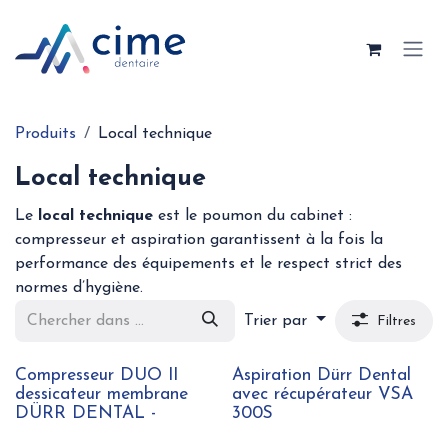
Se rendre au contenu
Produits
Local technique
Local technique
Le
local technique
est le poumon du cabinet :
compresseur et aspiration garantissent à la fois la
performance des équipements et le respect strict des
normes d’hygiène.
Trier par
Filtres
Compresseur DUO II
Aspiration Dürr Dental
dessicateur membrane
avec récupérateur VSA
DÜRR DENTAL -
300S