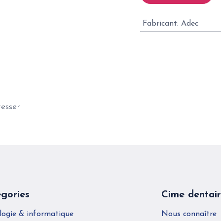
Fabricant
:
Adec
resser
gories
Cime dentai
logie & informatique
Nous connaître