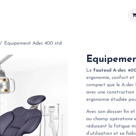
Matériel
Services
Actualités
Réalisations
Equipement Adec 400 std
Equipemen
Le
fauteuil A-dec 40
ergonomie, confort et f
compact que le A-dec 50
avec une construction
ergonomie étudiée pour
Avec son dossier fin et
au champ opératoire et
réduisant la fatigue m
d’utilisation et sa fia