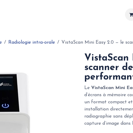
Matériel
Services
Actualités
Réalisations
e
Radiologie intra-orale
VistaScan Mini Easy 2.0 — le sc
VistaScan 
scanner de
performan
Le
VistaScan Mini Ea
d’écrans à mémoire con
un format compact et s
installation directemen
radiographie sans dépl
capture d’image dans le