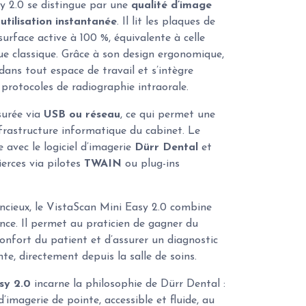
y 2.0 se distingue par une
qualité d’image
e
utilisation instantanée
. Il lit les plaques de
 surface active à 100 %, équivalente à celle
ue classique. Grâce à son design ergonomique,
t dans tout espace de travail et s’intègre
protocoles de radiographie intraorale.
surée via
USB ou réseau
, ce qui permet une
infrastructure informatique du cabinet. Le
 avec le logiciel d’imagerie
Dürr Dental
et
ierces via pilotes
TWAIN
ou plug-ins
encieux, le VistaScan Mini Easy 2.0 combine
nce. Il permet au praticien de gagner du
confort du patient et d’assurer un diagnostic
te, directement depuis la salle de soins.
sy 2.0
incarne la philosophie de Dürr Dental :
d’imagerie de pointe, accessible et fluide, au