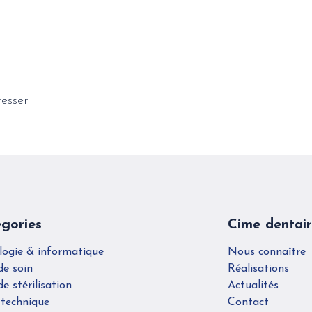
resser
gories
Cime dentai
logie & informatique
Nous connaître
de soin
Réalisations
de stérilisation
Actualités
 technique
Contact