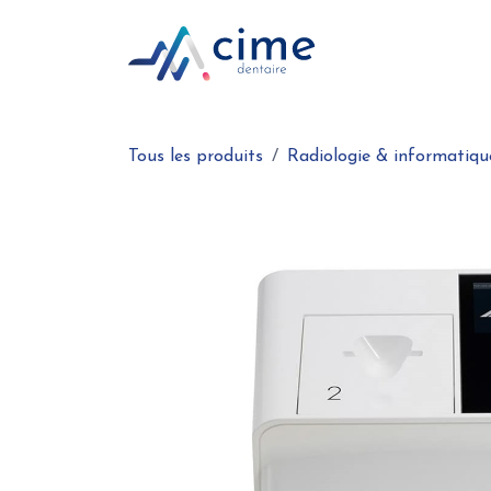
Se rendre au contenu
Boutique en ligne
Tous les produits
Radiologie & informatiqu