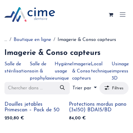
Se rendre au contenu
...
Boutique en ligne
Imagerie & Conso capteurs
Imagerie & Conso capteurs
Salle de
Salle de
Hygiène
Imagerie
Local
Usinage 
stérilisation
soin &
usage
& Conso
technique
impressio
prophylaxie
unique
capteurs
3D
Trier par
Filtres
Douilles jetables
Protections mordus pano
Primescan – Pack de 50
(3x150) BDA15/BD
250,80
€
84,00
€