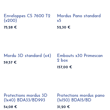
Enveloppes CS 7600 T2
Mordus Pano standard
(x200)
x5
75,28
€
52,30
€
Mordu 3D standard (x4)
Embouts x30 Primescan
2 box
59,57
€
157,00
€
Protections mordus 3D
Protections mordus pano
(1x40) BDA33/BD993
(1x150) BDA15/BD
54,08
€
31,20
€