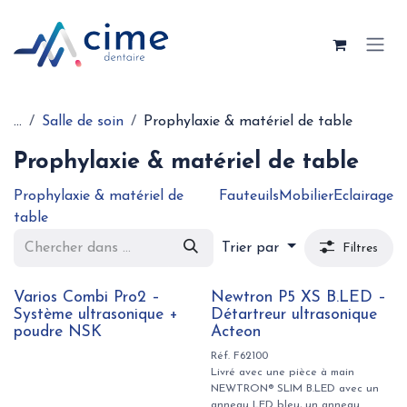
Se rendre au contenu
...
Salle de soin
Prophylaxie & matériel de table
Prophylaxie & matériel de table
Prophylaxie & matériel de
Fauteuils
Mobilier
Eclairage
table
Trier par
Filtres
Varios Combi Pro2 –
Newtron P5 XS B.LED –
Système ultrasonique +
Détartreur ultrasonique
poudre NSK
Acteon
Réf. F62100
Livré avec une pièce à main
NEWTRON® SLIM B.LED avec un
anneau LED bleu, un anneau