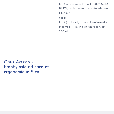
LED blanc pour NEWTRON® SLIM
B.LED, un kit révélateur de plaque
F.L.A.G.™
for B.
LED (5x 1,5 ml), une clé universelle,
inserts N°1, 1S, H3 et un réservoir
300 ml.
Nouveau !
Opus Acteon –
Prophylaxie efficace et
ergonomique 2-en-1