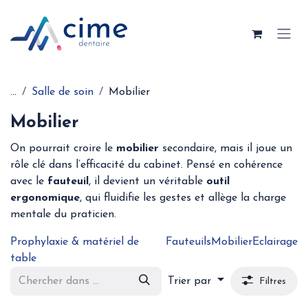
Se rendre au contenu
...
Salle de soin
Mobilier
Mobilier
On pourrait croire le
mobilier
secondaire, mais il joue un
rôle clé dans l’efficacité du cabinet. Pensé en cohérence
avec le
fauteuil
, il devient un véritable
outil
ergonomique
, qui fluidifie les gestes et allège la charge
mentale du praticien.
Prophylaxie & matériel de
Fauteuils
Mobilier
Eclairage
table
Trier par
Filtres