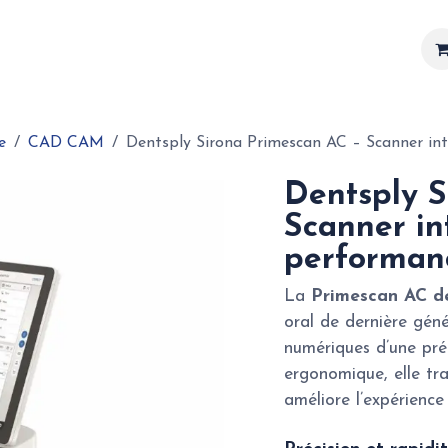
Matériel
Services
Actualités
Réalisations
e
CAD CAM
Dentsply Sirona Primescan AC – Scanner in
Dentsply S
Scanner in
performan
La
Primescan AC de
oral de dernière géné
numériques d’une préc
ergonomique, elle tra
améliore l’expérience