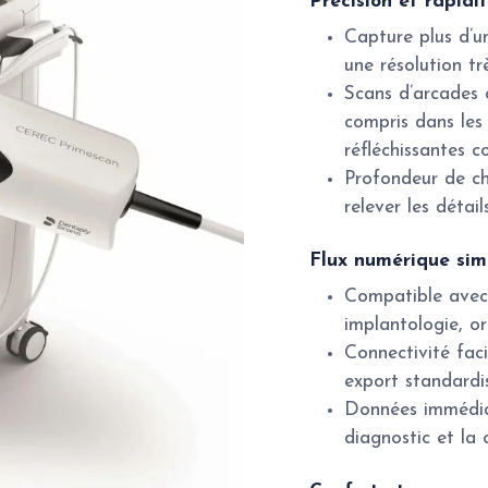
Précision et rapidi
Capture plus d’u
une résolution tr
Scans d’arcades 
compris dans les
réfléchissantes 
Profondeur de c
relever les détails
Flux numérique simp
Compatible avec 
implantologie, or
Connectivité faci
export standardis
Données immédiat
diagnostic et la