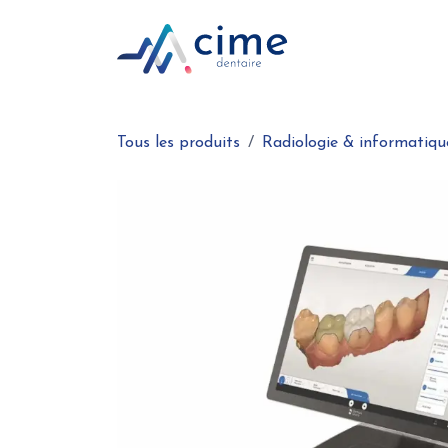
Se rendre au contenu
Boutique en ligne
Tous les produits
Radiologie & informatiqu