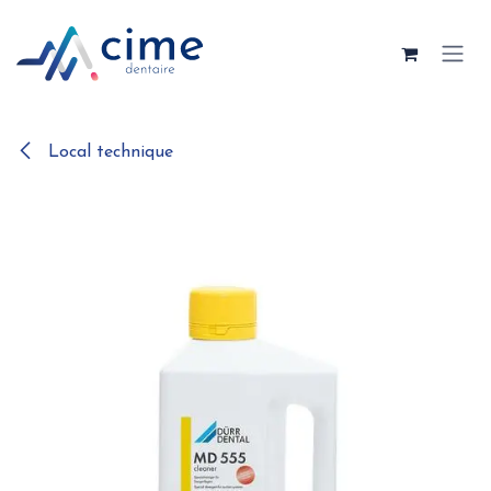
Se rendre au contenu
Local technique