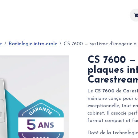
Matériel
Services
Actualités
Réalisations
e
Radiologie intra-orale
CS 7600 — système d’imagerie à 
CS 7600 — 
plaques in
Carestrea
Le
CS 7600
de
Cares
mémoire conçu pour off
exceptionnelle, tout en
cabinet. Il associe pe
format compact et faci
Doté de la technologi