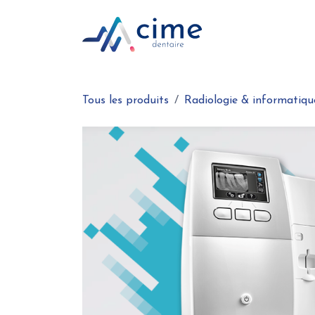
Se rendre au contenu
Boutique en ligne
Tous les produits
Radiologie & informatiqu