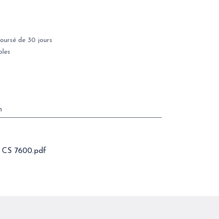
oursé de 30 jours
bles
m
n CS 7600.pdf