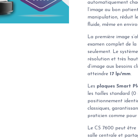
automatiquement chaqu
l’image au bon patient
manipulation, réduit l
fluide, même en envir
La première image s’a
examen complet de la 
seulement. Le système
résolution et très hau
d’image aux besoins cl
atteindre
17 lp/mm
.
Les
plaques Smart Pl
les tailles standard (0
positionnement identiq
classiques, garantissa
praticien comme pour 
Le CS 7600 peut être i
salle centrale et part