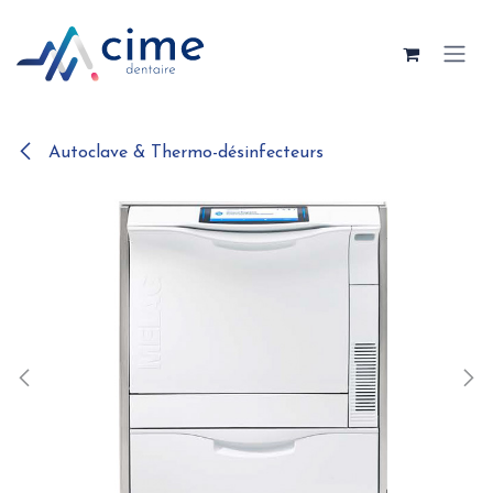
Se rendre au contenu
Autoclave & Thermo-désinfecteurs