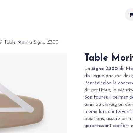
Matériel
Services
Actualités
Réalisations
Table Morita Signo Z300
Table Mori
La
Signo Z300
de Mor
distingue par son desig
Pensée selon le concep
du praticien, la sécuri
Son fauteuil permet de
ainsi au chirurgien-den
même lors d’interventi
positions, assure un m
garantissant confort et