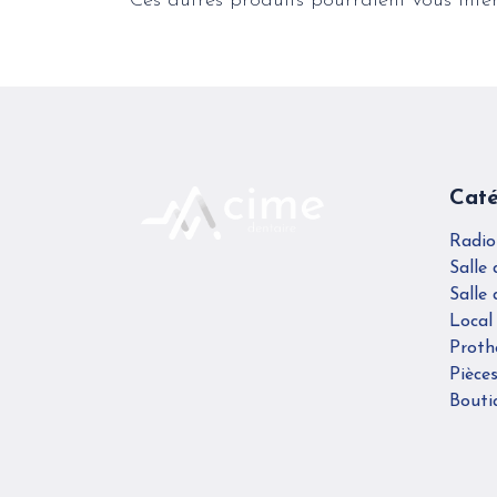
Ces autres produits pourraient vous inté
Caté
Radio
Salle 
Salle 
Local
Proth
Pièce
Bouti