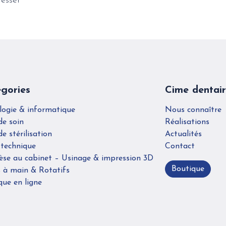
resser
gories
Cime dentai
logie & informatique
Nous connaître
de soin
Réalisations
de stérilisation
Actualités
 technique
Contact
èse au cabinet – Usinage & impression 3D
Boutique
s à main & Rotatifs
que en ligne