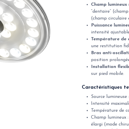
Champ lumineux 
“dentaire” (champ 
(champ circulaire é
Puissance lumine
intensité ajustable
Température de c
une restitution fid
Bras anti-oscillat
position prolongée
Installation flexi
sur pied mobile.
Caractéristiques t
Source lumineuse 
Intensité maximal
Température de co
Champ lumineux : 
élargi (mode chiru