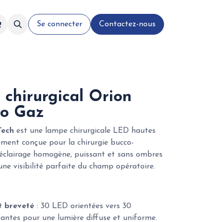
Se connecter
Contactez-nous
 chirurgical Orion
no Gaz
Tech
est une lampe chirurgicale LED hautes
ement conçue pour la chirurgie bucco-
n éclairage homogène, puissant et sans ombres
une visibilité parfaite du champ opératoire.
t breveté
: 30 LED orientées vers 30
santes pour une lumière diffuse et uniforme.