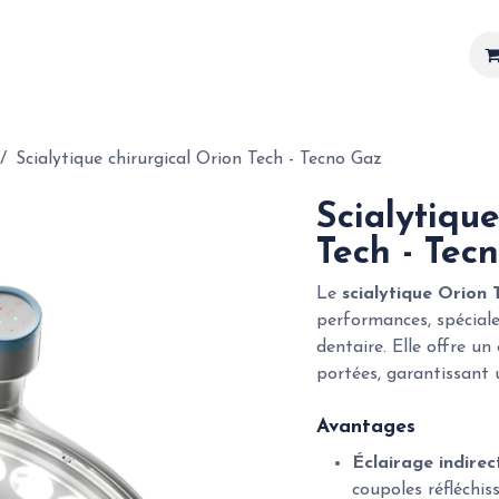
Matériel
Services
Actualités
Réalisations
Scialytique chirurgical Orion Tech - Tecno Gaz
Scialytique
Tech - Tec
Le
scialytique Orion 
performances, spécial
dentaire. Elle offre u
portées, garantissant 
Avantages
Éclairage indirec
coupoles réfléchis