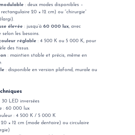
modulable
: deux modes disponibles –
rectangulaire 20 × 12 cm) ou “chirurgie”
largi).
use élevée
: jusqu’à
60 000 lux
, avec
 selon les besoins.
ouleur réglable
: 4 500 K ou 5 000 K, pour
èle des tissus.
ion
: maintien stable et précis, même en
.
ble
: disponible en version plafond, murale ou
echniques
: 30 LED inversées
e : 60 000 lux
uleur : 4 500 K / 5 000 K
20 × 12 cm (mode dentaire) ou circulaire
rgie)